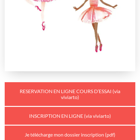
RESERVATION EN LIGNE COURS D’ESSAI (via
viviarto)
INSCRIPTION EN LIGNE (via viviarto)
Je télécharge mon dossier inscription (pdf)