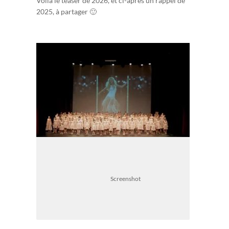
Voilà le teaser de 2026, et ci-après un rappel de
2025, à partager 🙂
Screenshot