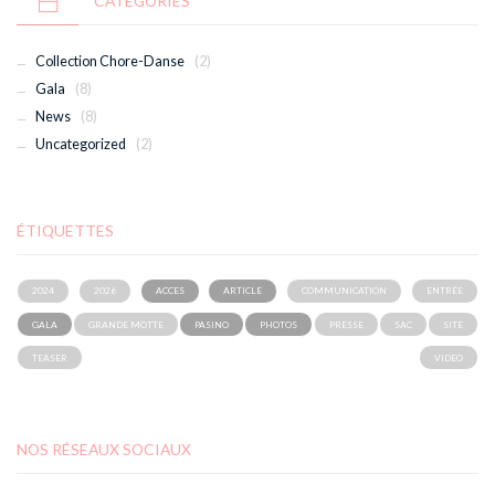
CATEGORIES
Collection Chore-Danse
(2)
Gala
(8)
News
(8)
Uncategorized
(2)
ÉTIQUETTES
2024
2026
ACCES
ARTICLE
COMMUNICATION
ENTRÉE
GALA
GRANDE MOTTE
PASINO
PHOTOS
PRESSE
SAC
SITE
TEASER
VIDEO
NOS RÉSEAUX SOCIAUX