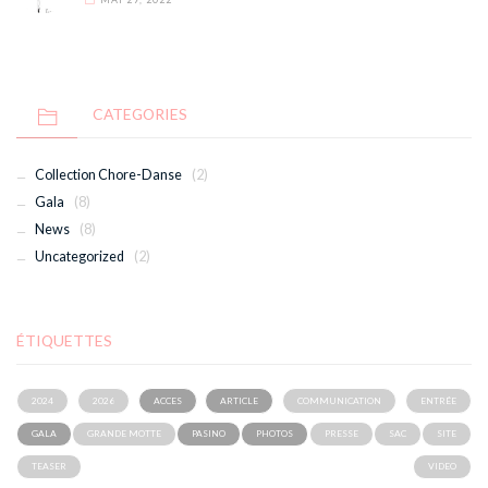
CATEGORIES
Collection Chore-Danse
(2)
Gala
(8)
News
(8)
Uncategorized
(2)
ÉTIQUETTES
2024
2026
ACCES
ARTICLE
COMMUNICATION
ENTRÉE
GALA
GRANDE MOTTE
PASINO
PHOTOS
PRESSE
SAC
SITE
TEASER
VIDEO